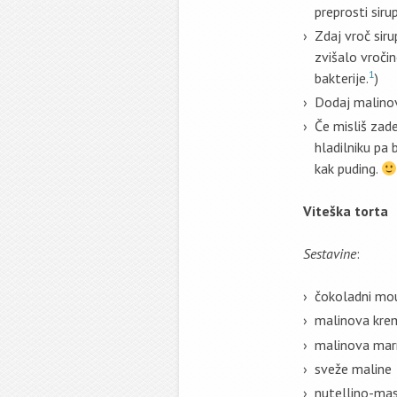
preprosti siru
Zdaj vroč sir
zvišalo vročin
1
bakterije.
)
Dodaj malinov
Če misliš zade
hladilniku pa 
kak puding.
Viteška torta
Sestavine
:
čokoladni mou
malinova krem
malinova marm
sveže maline
nutellino-mas