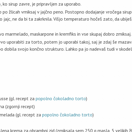
p, ko sirup zavre, je pripravljen za uporabo.
up po žlicah vmiksaj v jajčno peno. Postopno dodajanje vročega siru
o jajc, ne da bi ta zakrknila. Višjo temperaturo hočeš zato, da ubije
o marmelado, maskarpone in kremfiks in vse skupaj dobro zmiksaj.
vo uporabiti za torto, potem jo uporabi takoj, saj je zdaj še mazav
bo dobila svojo končno strukturo. Lahko pa jo nadevaš tudi v skodeli
sse (gl. recept za
popolno čokoladno torto
)
a (zgornji recept)
elada (gl. recept za
popolno čokoladno torto
)
lena krema za obrambni zid (zmiksala sem 250 g masla, 5 velikih žli