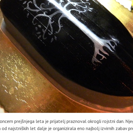
oncem prejšnjega leta je prijatelj praznoval okrogli rojstni dan. Nj
a od najstniških let dalje je organizirala eno najbolj izvirnih zabav 