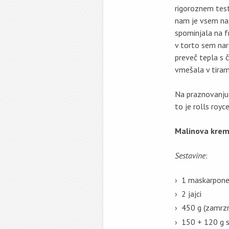
rigoroznem testi
nam je vsem najb
spominjala na f
v torto sem nar
preveč tepla s 
vmešala v tiram
Na praznovanju j
to je rolls roy
Malinova kre
Sestavine
:
1 maskarpon
2 jajci
450 g (zamrznj
150 + 120 g s