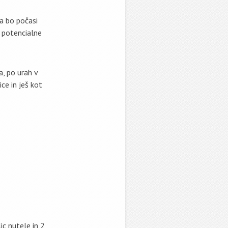
pa bo počasi
š potencialne
a, po urah v
ce in ješ kot
c nutele in 2