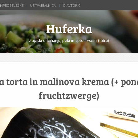
IMPROBELEŽKE
USTVARJALNICA
O AVTORICI
Huferka
Zapiski o kuhanju, peki in sploh vsem (futru)
a torta in malinova krema (+ pon
fruchtzwerge)