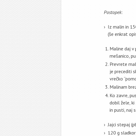
Postopek
:
Iz malin in 1
(še enkrat op
Maline daj v 
mešanico, pus
Prevrete mali
je precediti 
vrečko “pomo
Malinam brez
Ko zavre, pus
dobil žele, 
in pusti, naj 
Jajci stepaj (
120 g sladkorj