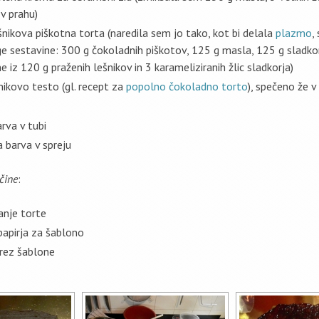
 v prahu)
nikova piškotna torta (naredila sem jo tako, kot bi delala
plazmo
,
ge sestavine: 300 g čokoladnih piškotov, 125 g masla, 125 g sladkor
ne iz 120 g praženih lešnikov in 3 karameliziranih žlic sladkorja)
ikovo testo (gl. recept za
popolno čokoladno torto
), spečeno že v 
arva v tubi
a barva v spreju
čine
:
anje torte
 papirja za šablono
zrez šablone