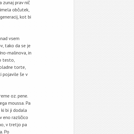
a zunaj prav nič
 imela občutek,
eneracij, kot bi
e nad vsem
v, tako da se je
adno-malinova, in
o testo,
oladne torte,
 pojavile še v
kreme oz. pene.
nega moussa. Pa
i bi ji dodala
 eno različico
, v tretjo pa
a. Po