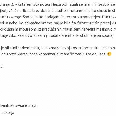
ranju ;), v katerem sta poleg Nejca pomagali še mami in sestra, se 
olj všeč različica brez dodane sladke smetane, ki je po okusu in st
ruchtzwerge. Spodaj tako podajam še recept za ponarejeni fructh
edila nekoliko drugačno kremo, saj je bila
fruchtzwergerska
precej kis
čokoladnim moussom: iz pretlačenih malin sem naredila malinovo 
isujevsko zasnovo, ki sem ji dodala kremfix. Podrobneje pa spodaj.
e bil tudi sedemletnik, ki je zmazal svoj kos in komentiral, da to n
ce od torte. Zaradi tega komentarja imam še zdaj usta do ušes.
ma
e
enih ali svežih) malin
ladkorja