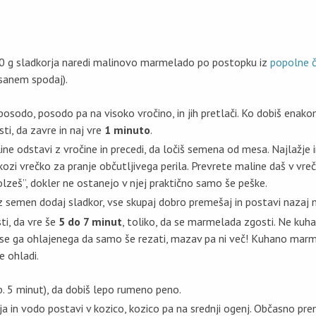
50 g sladkorja naredi malinovo marmelado po postopku iz
popolne 
isanem spodaj).
posodo, posodo pa na visoko vročino, in jih pretlači. Ko dobiš enak
ti, da zavre in naj vre
1 minuto
.
ne odstavi z vročine in precedi, da ločiš semena od mesa. Najlažje in
skozi vrečko za pranje občutljivega perila. Prevrete maline daš v vr
lzeš”, dokler ne ostanejo v njej praktično samo še peške.
 semen dodaj sladkor, vse skupaj dobro premešaj in postavi nazaj na
ti, da vre še
5 do 7 minut
, toliko, da se marmelada zgosti. Ne kuhaj
ki se ga ohlajenega da samo še rezati, mazav pa ni več! Kuhano mar
se ohladi.
pb. 5 minut), da dobiš lepo rumeno peno.
a in vodo postavi v kozico, kozico pa na srednji ogenj. Občasno pre