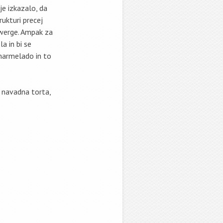
je izkazalo, da
rukturi precej
zwerge. Ampak za
la in bi se
marmelado in to
i navadna torta,