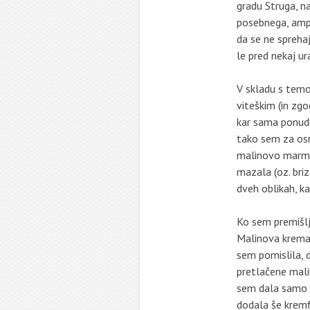
gradu Struga, na
posebnega, ampa
da se ne spreha
le pred nekaj ur
V skladu s temo 
viteškim (in zg
kar sama ponudil
tako sem za o
malinovo marmel
mazala (oz. bri
dveh oblikah, k
Ko sem premišlje
Malinova krema 
sem pomislila, 
pretlačene mali
sem dala samo 
dodala še kremfi