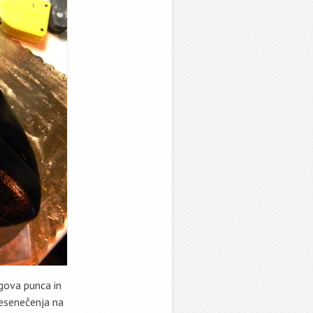
egova punca in
presenečenja na