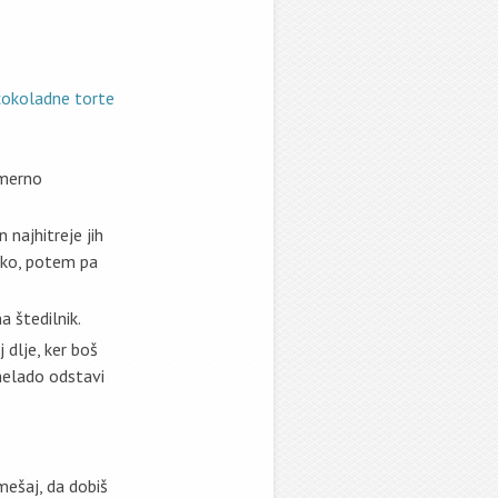
čokoladne torte
omerno
 najhitreje jih
ečko, potem pa
 štedilnik.
 dlje, ker boš
melado odstavi
mešaj, da dobiš