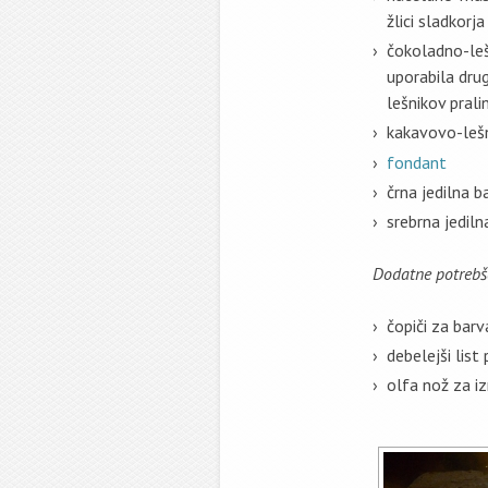
žlici sladkorja
čokoladno-leš
uporabila dru
lešnikov prali
kakavovo-lešn
fondant
črna jedilna b
srebrna jediln
Dodatne potrebš
čopiči za barv
debelejši list
olfa nož za i