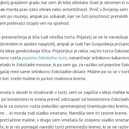
jbolj grajskem gradu, kar sem jih kdaj obiskala. Grad je skromen in n
k morda prav zato ohrani neko avtentičnost. Prvič v življenju sem
jam po muzeju, ampak po sobanah, kjer se čuti prisotnost preteklih g
ami prebivalci stopili ven na sprehod.
presenečenja je bila tudi viteška torta. Prijatelj se ne le navdušuj
odovinskim in epskim nasploh), ampak je tudi fan Gospodarja prstano
a ideja gondorskega ščita. Prijateljica je rekla, naj bo torta čokol
snovo vzela
popolno čokoladno torto
, natančneje lešnikovo-kakavov
ado in čokoladni mousse, ki pa sem ga, za razliko od popolne čok
zgala) med same lešnikovo-čokoladne oblate. Maline pa so se v torti
ar kot sveže maline in pa kot malinova krema.
vala o okusih in strukturah v torti, sem se zapičila v idejo mehke 
po konsistenci ni smela preveč odstopati od konsistence čokolad
da bi za osnovo vzela (nekoliko spremenjeno) tiramisujevsko kremo, k
ne … in morda tudi sladko smetano. Naredila sem tri testne kreme, v
pretlačene maline, v drugo sem vmešala še stepeno sladko smetano
x, ki je res pomagal narediti torti primernejšo kremo, ki se ne razliv