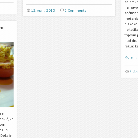
Ko brsk
na navo
12. April, 2010
2 Comments
začimb t
mešanic
nizkokal
im
nekolik
trgovin
nad dru
rekla: k
More
→
5. Ap
 se
sakič, ko
dom
 lupil
 Dela in