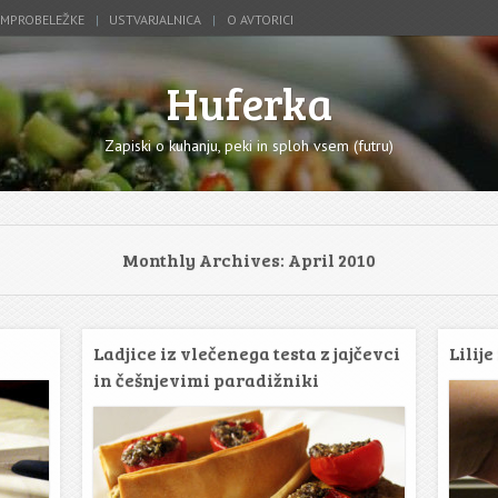
IMPROBELEŽKE
USTVARJALNICA
O AVTORICI
Huferka
Zapiski o kuhanju, peki in sploh vsem (futru)
Monthly Archives:
April 2010
Ladjice iz vlečenega testa z jajčevci
Lilij
in češnjevimi paradižniki