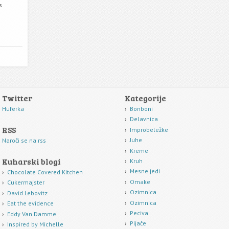
s
Twitter
Kategorije
Huferka
Bonboni
Delavnica
RSS
Improbeležke
Juhe
Naroči se na rss
Kreme
Kuharski blogi
Kruh
Mesne jedi
Chocolate Covered Kitchen
Omake
Cukermajster
Ozimnica
David Lebovitz
Ozimnica
Eat the evidence
Peciva
Eddy Van Damme
Pijače
Inspired by Michelle