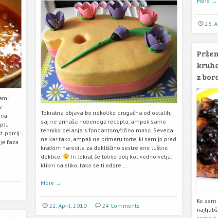
More
→
26. A
Pržen
kruho
z bor
vami
v
Tokratna objava bo nekoliko drugačna od ostalih,
 na
saj ne prinaša nobenega recepta, ampak samo
eptu
tehniko delanja s fondantom/tičino maso. Seveda
 porcij:
ne kar tako, ampak na primeru torte, ki sem jo pred
je faza
kratkim naredila za dekliščino sestre ene luštne
deklice.
In tokrat še toliko bolj kot vedno velja:
klikni na sliko, tako se ti odpre …
More
→
Ko sem b
22. April, 2010
24 Comments
najljubš