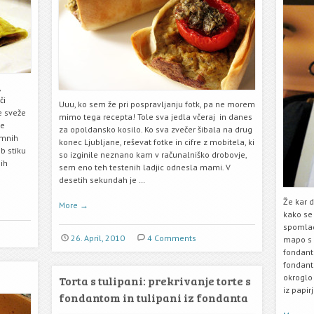
,
či
Uuu, ko sem že pri pospravljanju fotk, pa ne morem
e sveže
mimo tega recepta! Tole sva jedla včeraj in danes
je
za opoldansko kosilo. Ko sva zvečer šibala na drug
amnih
konec Ljubljane, reševat fotke in cifre z mobitela, ki
b stiku
so izginile neznano kam v računalniško drobovje,
ih
sem eno teh testenih ladjic odnesla mami. V
desetih sekundah je …
Že kar 
More
→
kako se 
spomlada
26. April, 2010
4 Comments
mapo s 
fondant
fondanta
okroglo
Torta s tulipani: prekrivanje torte s
iz papir
fondantom in tulipani iz fondanta