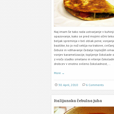
Naj imam še tako rada ustvarjanje v kuhinji
opazovanje, kako se pred mojimi očmi teko
beljak spreminja v bel oblak pene, vonjanj
bazilike, ko jo nož seklja na trakove, cvrčan
čebule in vdihavanje čedalje toplejših om
vonjev karamelizacije, topljenje čokolade o
z vročo sladko smetano in vrtenje čokoladn
drobcev v enotno svileno čokoladnost, …
More
→
30. April, 2010
6 Comments
Italijanska čebulna juha