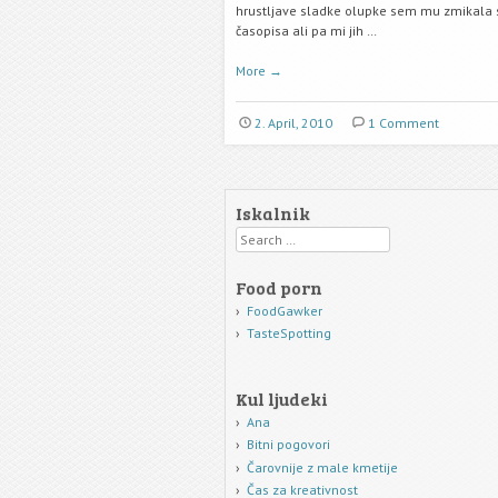
hrustljave sladke olupke sem mu zmikala 
časopisa ali pa mi jih …
More
→
2. April, 2010
1 Comment
Iskalnik
Search
Food porn
FoodGawker
TasteSpotting
Kul ljudeki
Ana
Bitni pogovori
Čarovnije z male kmetije
Čas za kreativnost