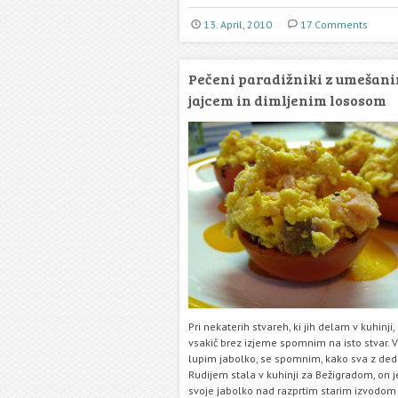
13. April, 2010
17 Comments
Pečeni paradižniki z umešan
jajcem in dimljenim lososom
Pri nekaterih stvareh, ki jih delam v kuhinji,
vsakič brez izjeme spomnim na isto stvar. V
lupim jabolko, se spomnim, kako sva z de
Rudijem stala v kuhinji za Bežigradom, on je
svoje jabolko nad razprtim starim izvodom