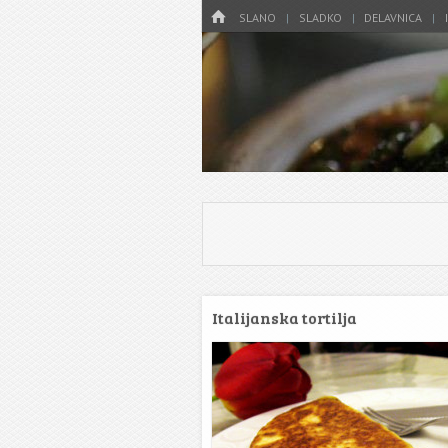
Menu
HOME
SKIP TO CONTENT
SLANO
SLADKO
DELAVNICA
Italijanska tortilja