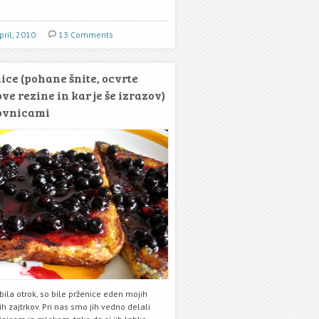
pril, 2010
13 Comments
ice (pohane šnite, ocvrte
ve rezine in kar je še izrazov)
ovnicami
ila otrok, so bile prženice eden mojih
ih zajtrkov. Pri nas smo jih vedno delali