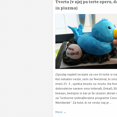
Tvorta (v njej pa torte opera, 
in plazma)
(Spodaj najdeš recepte za vse tri torte iz n
Kot nekateri veste, sem za Twestival, ki sm
imeli 25. 3., spekla tworto oz. tvorto. Na fes
dobrodelne narave smo tviteraši, čivkači, šč
tweeps, tweeple in kar je še izrazov zbirali
za “svetovne izobraževalne programe Con
Worldwide”. Za tiste, ki ne veste, kaj je …
More
→