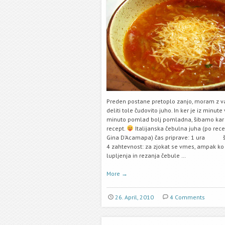
Preden postane pretoplo zanjo, moram z 
deliti tole čudovito juho. In ker je iz minute 
minuto pomlad bolj pomladna, šibamo kar
recept.
Italijanska čebulna juha (po rec
Gina D’Acamapa) čas priprave: 1 ura št.
4 zahtevnost: za zjokat se vmes, ampak ko 
lupljenja in rezanja čebule …
More
→
26. April, 2010
4 Comments