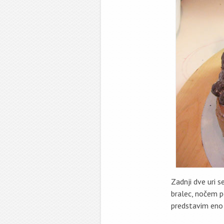
Zadnji dve uri se
bralec, nočem po
predstavim eno p