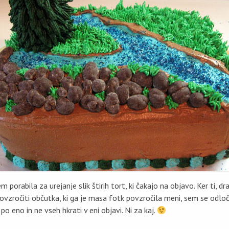
m porabila za urejanje slik štirih tort, ki čakajo na objavo. Ker ti, dr
vzročiti občutka, ki ga je masa fotk povzročila meni, sem se odločila
o eno in ne vseh hkrati v eni objavi. Ni za kaj.