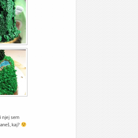
i njej sem
ganeš, kaj?