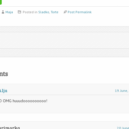
Maja
Posted in
Sladko
,
Torte
Post Permalink
nts
Alja
19. June
:O OMG huuudoooooooooo!
primorka
20. Jun