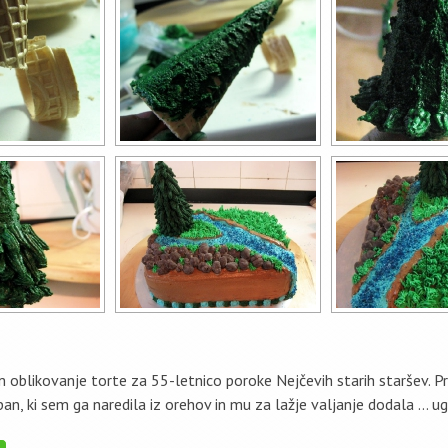
m oblikovanje torte za 55-letnico poroke Nejčevih starih staršev. Pr
an, ki sem ga naredila iz orehov in mu za lažje valjanje dodala … u