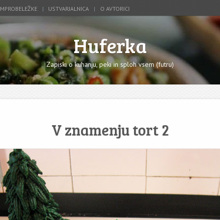
IMPROBELEŽKE
USTVARJALNICA
O AVTORICI
Huferka
Zapiski o kuhanju, peki in sploh vsem (futru)
V znamenju tort 2