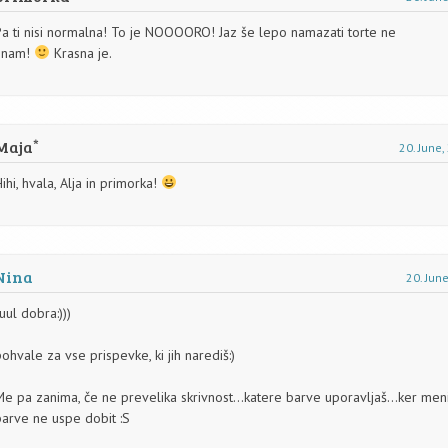
Pa ti nisi normalna! To je NOOOORO! Jaz še lepo namazati torte ne
znam!
Krasna je.
Maja
20. June
ihi, hvala, Alja in primorka!
Nina
20. Jun
uul dobra:)))
ohvale za vse prispevke, ki jih narediš:)
Me pa zanima, če ne prevelika skrivnost…katere barve uporavljaš…ker men
barve ne uspe dobit :S