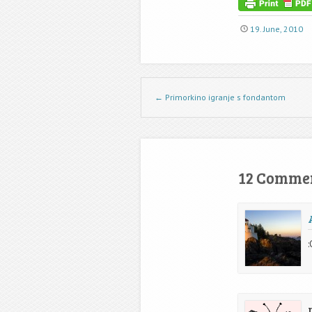
19. June, 2010
Post navigation
←
Primorkino igranje s fondantom
12 Comme