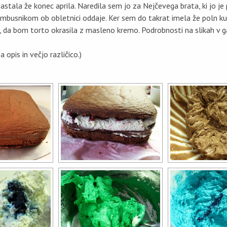
nastala že konec aprila. Naredila sem jo za Nejčevega brata, ki jo je
busnikom ob obletnici oddaje. Ker sem do takrat imela že poln ku
, da bom torto okrasila z masleno kremo. Podrobnosti na slikah v gal
za opis in večjo različico.)