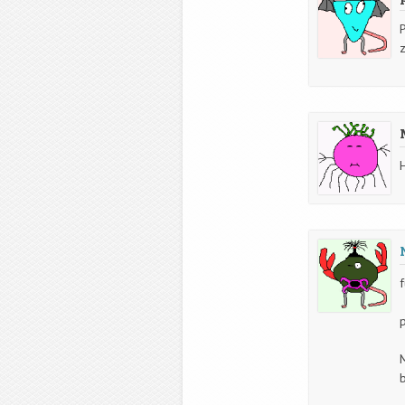
H
f
p