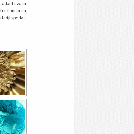
 podaril svojim
fer fondanta,
eriji spodaj.