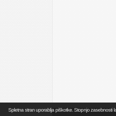
Spletna stran uporablja piškotke. Stopnjo zasebnosti l
© 2013 Huferka.