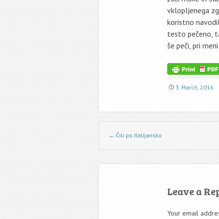
vklopljenega zgo
koristno navod
testo pečeno, ta
še peči, pri men
3. March, 2016
Post navigation
←
Čili po italijansko
Leave a Re
Your email addres