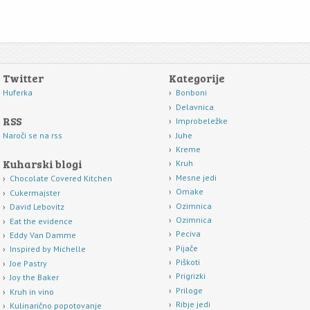
Twitter
Kategorije
Huferka
Bonboni
Delavnica
RSS
Improbeležke
Juhe
Naroči se na rss
Kreme
Kuharski blogi
Kruh
Mesne jedi
Chocolate Covered Kitchen
Omake
Cukermajster
Ozimnica
David Lebovitz
Ozimnica
Eat the evidence
Peciva
Eddy Van Damme
Pijače
Inspired by Michelle
Piškoti
Joe Pastry
Prigrizki
Joy the Baker
Priloge
Kruh in vino
Ribje jedi
Kulinarično popotovanje