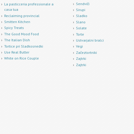
Sendviči
La pasticceria professionale a
casa tua
Sirupi
Reclaiming provincial
Sladko
Smitten Kitchen
Slano
Spicy Treats
Solate
The Good Mood Food
Torte
The Italian Dish
Ustvarjalni bralci
Tortice pri Sladkosnedki
Vegi
Use Real Butter
Začeztortniki
White on Rice Couple
Zajtrki
Zajtrki