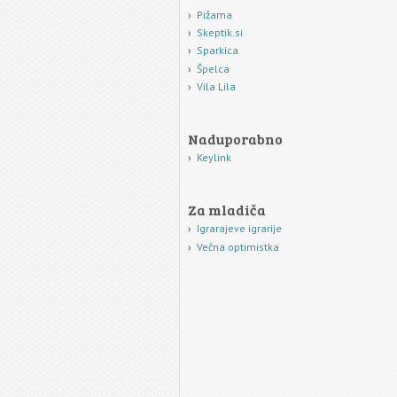
Pižama
Skeptik.si
Sparkica
Špelca
Vila Lila
Naduporabno
Keylink
Za mladiča
Igrarajeve igrarije
Večna optimistka