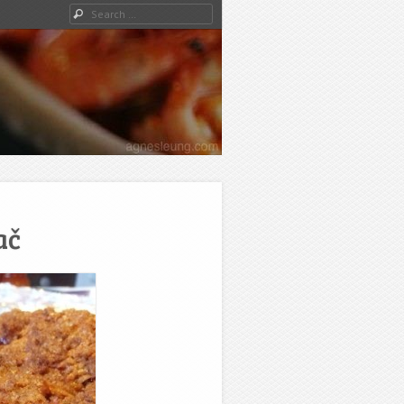
Search
ač