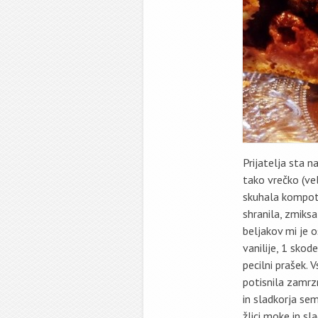
Prijatelja sta n
tako vrečko (vel
skuhala kompot.
shranila, zmiksa
beljakov mi je o
vanilije, 1 skod
pecilni prašek.
potisnila zamrz
in sladkorja se
žlici moke in sl