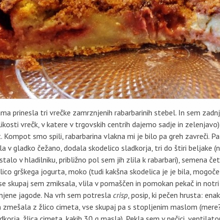
ama prinesla tri vrečke zamrznjenih rabarbarinih stebel. In sem zadn
ikosti vrečk, v katere v trgovskih centrih dajemo sadje in zelenjavo)
 Kompot smo spili, rabarbarina vlakna mi je bilo pa greh zavreči. Pa
la v gladko čežano, dodala skodelico sladkorja, tri do štiri beljake 
stalo v hladilniku, približno pol sem jih zlila k rabarbari), semena če
elico grškega jogurta, moko (tudi kakšna skodelica je je bila, mogoč
 Vse skupaj sem zmiksala, vlila v pomaščen in pomokan pekač in not
njene jagode. Na vrh sem potresla
crisp
, posip, ki pečen hrusta: en
m zmešala z žlico cimeta, vse skupaj pa s stopljenim maslom (mere?
adkorja, žlica cimeta, kakih 30 g masla). Pekla sem v pečici, ventilat