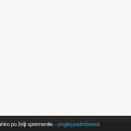
ahko po želji spremenite.
-
poglej podrobnosti