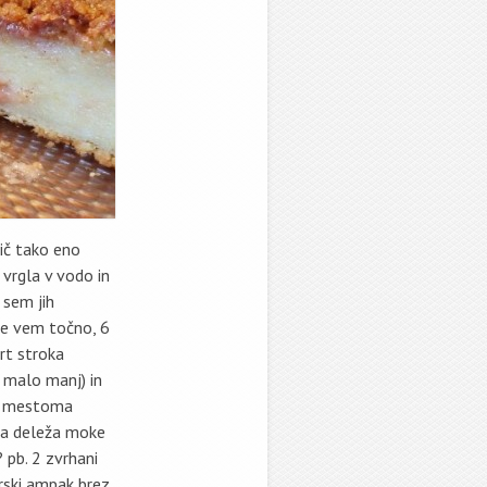
jič tako eno
 vrgla v vodo in
 sem jih
(ne vem točno, 6
trt stroka
e malo manj) in
ri mestoma
aka deleža moke
 pb. 2 zvrhani
orski ampak brez