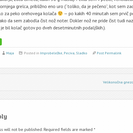
rnjega grelca, približno eno uro (“toliko, da je pečeno”, kot sem zad
ilo za peko orehovega kolača
— po kakih 40 minutah sem prvič pos
ko da sem zabodla čist nož noter. Dokler nož ne pride čist tudi naz
i je bil kolač gotov po dveh desetminutnih podaljških.).
Maja
Posted in
Improbeležke
,
Peciva
,
Sladko
Post Permalink
Velikonočna gnezd
ply
s will not be published.
Required fields are marked
*