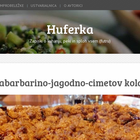
IMPROBELEŽKE
USTVARJALNICA
O AVTORICI
Huferka
Zapiski o kuhanju, peki in sploh vsem (futru)
abarbarino-jagodno-cimetov kol