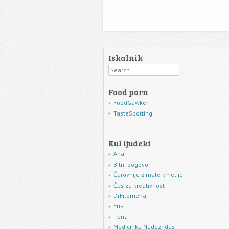
Iskalnik
Search
Food porn
FoodGawker
TasteSpotting
Kul ljudeki
Ana
Bitni pogovori
Čarovnije z male kmetije
Čas za kreativnost
DrFilomena
Ena
Irena
Medicinka Nadezhdas