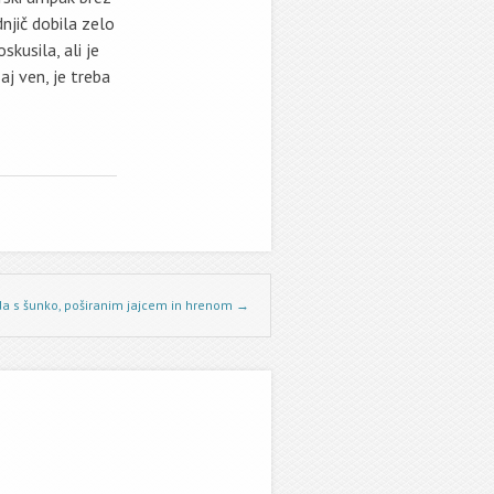
njič dobila zelo
kusila, ali je
aj ven, je treba
a s šunko, poširanim jajcem in hrenom
→