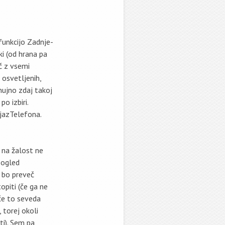
 funkcijo Zadnje-
ki (od hrana pa
eč z vsemi
 osvetljenih,
 nujno zdaj takoj
o izbiri.
jazTelefona.
 na žalost ne
 ogled
e bo preveč
opiti (če ga ne
 če to seveda
 torej okoli
ti). Sem pa