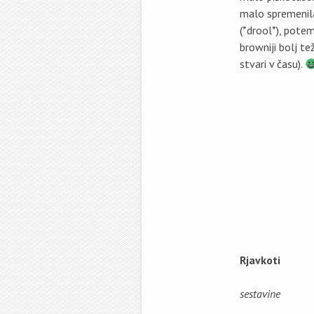
malo spremenila
(*drool*), pote
browniji bolj tež
stvari v času).
Rjavkoti
sestavine