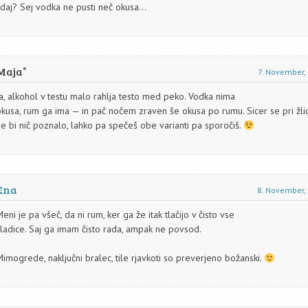
kdaj? Sej vodka ne pusti neč okusa…
Maja
7. November,
a, alkohol v testu malo rahlja testo med peko. Vodka nima
okusa, rum ga ima — in pač nočem zraven še okusa po rumu. Sicer se pri žli
e bi nič poznalo, lahko pa spečeš obe varianti pa sporočiš.
Ena
8. November,
eni je pa všeč, da ni rum, ker ga že itak tlačijo v čisto vse
sladice. Saj ga imam čisto rada, ampak ne povsod.
imogrede, naključni bralec, tile rjavkoti so preverjeno božanski.