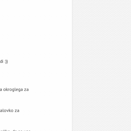
i :))
ga okroglega za
valovko za