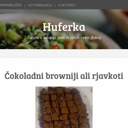
IMPROBELEŽKE
USTVARJALNICA
O AVTORICI
Huferka
Zapiski o kuhanju, peki in sploh vsem (futru)
Čokoladni browniji ali rjavkoti