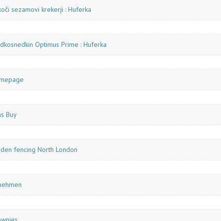
oči sezamovi krekerji : Huferka
adkosnedkin Optimus Prime : Huferka
mepage
ns Buy
rden fencing North London
nehmen
ownies