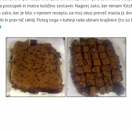
 postopek in malce količino sestavin. Najprej zato, ker nimam Kitc
m zato, ker je bilo v njenem receptu za moj okus preveč masla (z dvo
ki in prav nič rahli). Poleg tega v kuhinji rada ubiram krajšnice (to so 