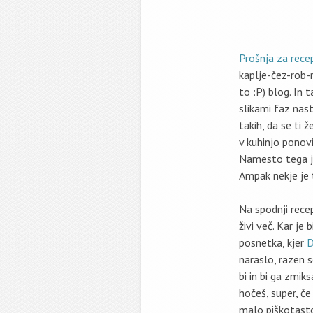
Prošnja
za rece
kaplje-čez-rob-
to :P) blog. In 
slikami faz nast
takih, da se ti 
v kuhinjo ponovi
Namesto tega je
Ampak nekje je 
Na spodnji rece
živi več. Kar je
posnetka, kjer
D
naraslo, razen s
bi in bi ga zmik
hočeš, super, če
malo piškotasto