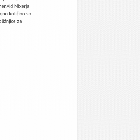
henAid Mixerja
jno količino so
bližnjice za