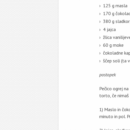
125 g masla
170 g čokola
380 g sladkor
4 jajca
žlica vanilije
60 g moke
čokoladne kapl
ščep soli (ta 
postopek
Pečico ogrej na
torto, če nimaš
1) Maslo in čok
minuto in pol. P