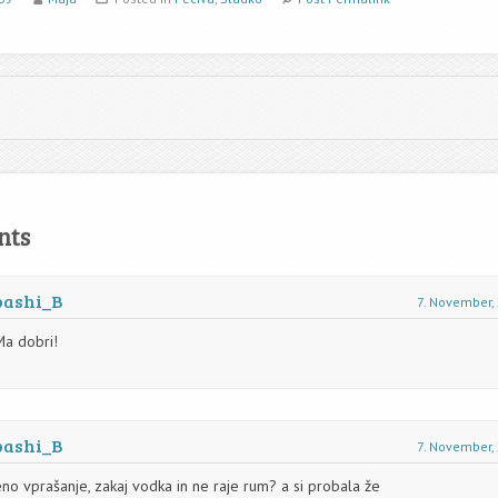
nts
bashi_B
7. November,
Ma dobri!
bashi_B
7. November,
no vprašanje, zakaj vodka in ne raje rum? a si probala že