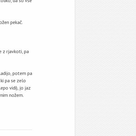
toliko, da so vse
ožen pekač.
 z rjavkoti, pa
hladijo, potem pa
 ki pa se zelo
epo vidi), jo jaz
vnim nožem.