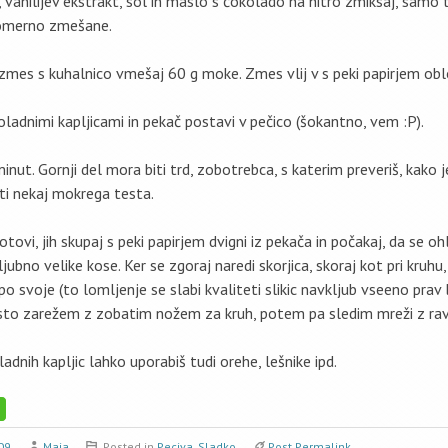
r, vanilijev ekstrakt, sol in maslo s čokolado na hitro zmiksaj, samo 
omerno zmešane.
zmes s kuhalnico vmešaj 60 g moke. Zmes vlij v s peki papirjem obl
oladnimi kapljicami in pekač postavi v pečico (šokantno, vem :P).
nut. Gornji del mora biti trd, zobotrebca, s katerim preveriš, kako je
ti nekaj mokrega testa.
otovi, jih skupaj s peki papirjem dvigni iz pekača in počakaj, da se o
ljubno velike kose. Ker se zgoraj naredi skorjica, skoraj kot pri kruhu,
po svoje (to lomljenje se slabi kvaliteti slikic navkljub vseeno prav l
to zarežem z zobatim nožem za kruh, potem pa sledim mreži z ra
nih kapljic lahko uporabiš tudi orehe, lešnike ipd.
09
Maja
Posted in
Peciva
,
Sladko
Post Permalink