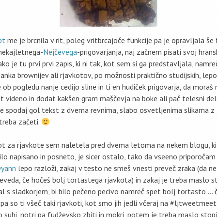
pt
me je brcnila v rit, poleg vritbrcajoče funkcije pa je opravljala še
nekajletnega-
Nejčevega
-prigovarjanja, naj začnem pisati svoj hrans
tako je tu prvi prvi zapis, ki ni tak, kot sem si ga predstavljala, namr
anka brownijev ali rjavkotov, po možnosti praktično studijskih, lepo
že ob pogledu nanje cedijo sline in ti en hudiček prigovarja, da moraš
t videno in dodat kakšen gram maščevja na boke ali pač telesni del p
 spodaj gol tekst z dvema revnima, slabo osvetljenima slikama z 
treba začeti.
pt za rjavkote sem naletela pred dvema letoma na nekem blogu, ki
 bilo napisano in posneto, je sicer ostalo, tako da vseeno priporočam
yann
lepo razloži, zakaj v testo ne smeš vnesti preveč zraka (da n
eveda, če hočeš bolj tortastega rjavkota) in zakaj je treba maslo st
sal s sladkorjem, bi bilo pečeno pecivo namreč spet bolj tortasto …
 pa so ti všeč taki rjavkoti, kot smo jih jedli včeraj na #ljtweetmeet,
 suhi, notri pa fudževsko zbiti in mokri, potem je treba maslo stopi