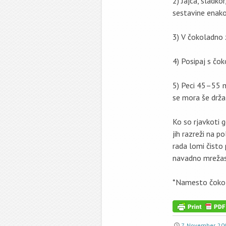
2) Jajca, sladko
sestavine enak
3) V čokoladno 
4) Posipaj s čok
5) Peci 45–55 mi
se mora še drža
Ko so rjavkoti g
jih razreži na po
rada lomi čisto 
navadno mrežas
*Namesto čokolad
7. November, 20