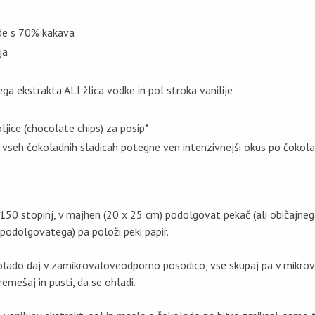
de s 70% kakava
ja
vega ekstrakta ALI žlica vodke in pol stroka vanilije
jice (chocolate chips) za posip*
v vseh čokoladnih sladicah potegne ven intenzivnejši okus po čokolad
 150 stopinj, v majhen (20 x 25 cm) podolgovat pekač (ali običajne
 podolgovatega) pa položi peki papir.
olado daj v zamikrovaloveodporno posodico, vse skupaj pa v mikro
remešaj in pusti, da se ohladi.