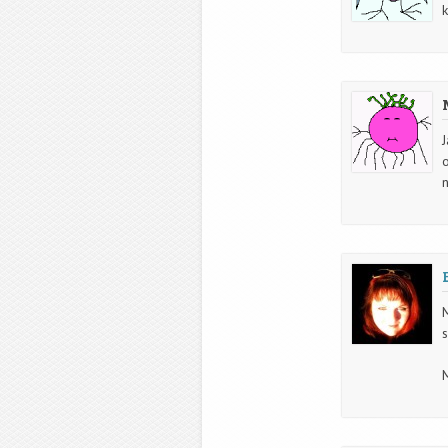
J
n
M
M